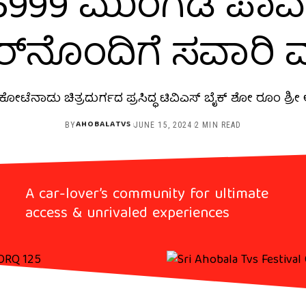
₹5999 ಮುಂಗಡ ಪಾವತ
ರ್‌ನೊಂದಿಗೆ ಸವಾರಿ 
 ಕೋಟೆನಾಡು ಚಿತ್ರದುರ್ಗದ ಪ್ರಸಿದ್ಧ ಟಿವಿಎಸ್ ಬೈಕ್ ಶೋ ರೂಂ ಶ್ರ
AHOBALATVS
BY
JUNE 15, 2024
2 MIN READ
A car-lover’s community for ultimate
access & unrivaled experiences