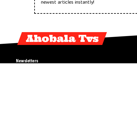
newest articles instantly!
Ahobala Tvs
Newsletters
Blog
Advertise
Blog Ahobala
About Us
Call To buy 
Support
Contact
Privacy Poli
TVS iQube
TVs raider 
Made by NTB using the Newbie Techy theme. Powered by
Newbie