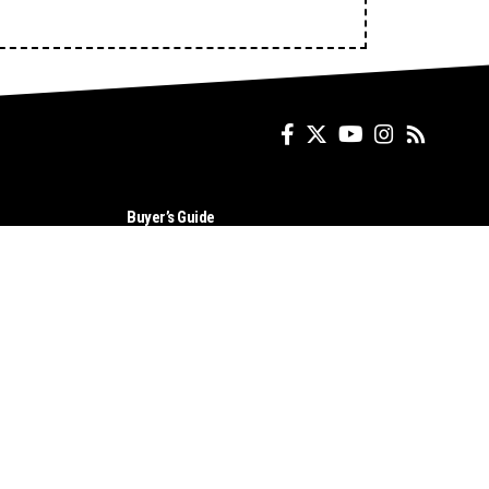
Buyer’s Guide
Auto Shows
Bike News
Ahobala Tvs Special
Don't not sell my personal information