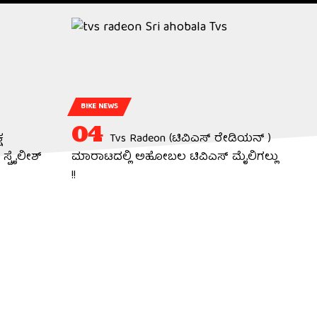
BIKE NEWS
ಷ
Tvs Radeon (ಟಿವಿಎಸ್ ರೇಡಿಯನ್ )
ಸ್ಟೈಲೀಶ್
ಮಾರಾಟದಲ್ಲಿ ಅಹೋಬಲ ಟಿವಿಎಸ್ ಮೈಲಿಗಲ್ಲು
!!