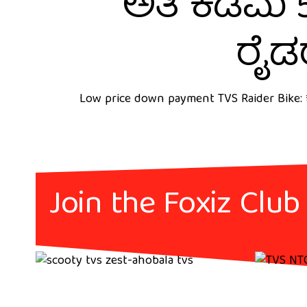
ಅತಿ ಕಡಿಮೆ 
ರೈಡ
Low price down payment TVS Raider Bike:
Join the Foxiz Club