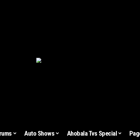
rums
Auto Shows
Ahobala Tvs Special
Pag