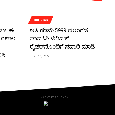
BIKE NEWS
fers: ಈ
ಅತಿ ಕಡಿಮೆ ₹5999 ಮುಂಗಡ
 ಅಹೋಬಲ
ಪಾವತಿಸಿ ಟಿವಿಎಸ್
ರೈಡರ್‌ನೊಂದಿಗೆ ಸವಾರಿ ಮಾಡಿ
ಸಿ
JUNE 15, 2024
- ADVERTISEMENT -