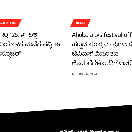
SCOOTERS
BLOG
Q 125: #1 ಲಕ್ಷ
Ahobala tvs festival of
ಯೊಳಗೆ ಮನೆಗೆ ತನ್ನಿ ಈ
ಹಬ್ಬದ ಸಂಭ್ರಮ ಶ್ರೀ
 ಸ್ಕೂಟರ್
ಟಿವಿಎಸ್‌ ವಿನೂತನ
ಕೊಡುಗೆಗಳೊಂದಿಗೆ ಆಚರಿ
4
AUGUST 6, 2024