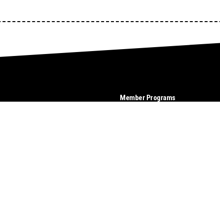
Member Programs
 Tvs
Customer
Ahobala Tvs
For Media
Contact Us
cy
125 at 5999 down payment
 Techy